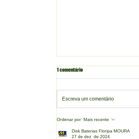
1 comentário
Escreva um comentário
Baterias Moura Campeche Sul da
Ordenar por:
Mais recente
Ilha Florianópolis 24h
Disk Baterias Floripa MOURA
27 de dez. de 2024