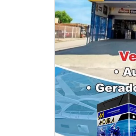
Soco
baterias 2
delivery na