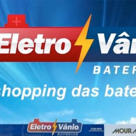
ias em campeche sul da il
s
rias Campech
s Moura Floria