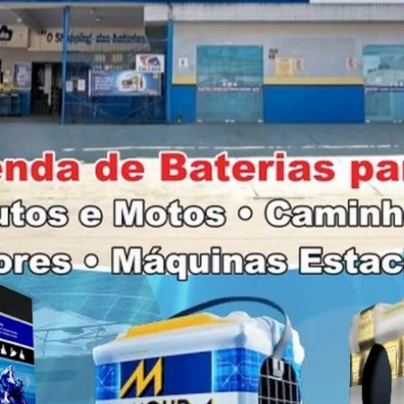
rro
4 horas campeche floripa com e
 ilha Florianopolis