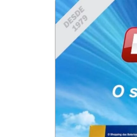
bater
hora
Bate
hora