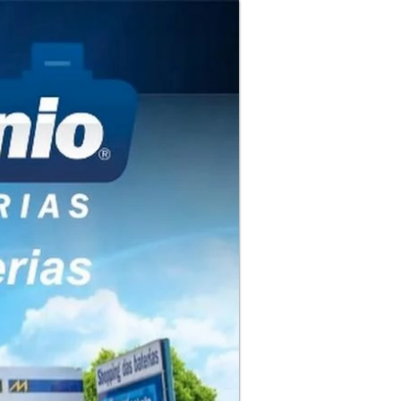
ha Floripa 24
e 24
nópolis